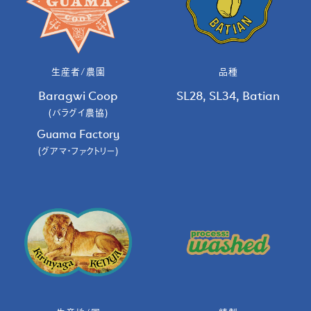
生産者/農園
品種
Baragwi Coop
SL28, SL34, Batian
(バラグイ農協)
Guama Factory
(グアマ・ファクトリー)