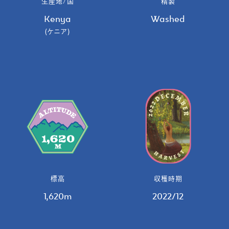
生産地/国
精製
Kenya
Washed
(ケニア)
標高
収穫時期
1,620m
2022/12