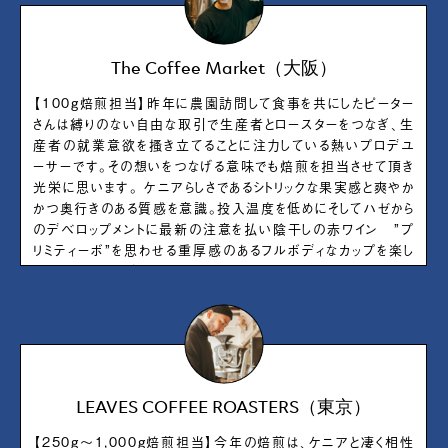
The Coffee Market（大阪）
【100g焙煎担当】昨年に農園訪問して食事を共にしたピーター
さんは縛りのない自由な取引で生産者とロースターをつなぎ、生
産者の就業意欲を搔き立てることに注力している熱いプロデユ
ーサーです。その想いをつなげる意味でも焙煎を担当させて頂き
光栄に思います。 ケニアらしさであるシトリックな果実感と爽やか
かつ奥行きのある質感を意識。投入温度を低めにそしてハゼから
のデベロップメントに最新の注意を払い陰干しの赤ワイン ”プ
リミティーボ”を思わせる重厚感のあるフルボディなカップを楽し
めるように仕上げました。 母なる大地アフリカ ケニアの懐の深
さを感じ取ってください。
LEAVES COFFEE ROASTERS（東京）
【250g〜1,000g焙煎担当】今年の焙煎は、ケニアと凄く相性